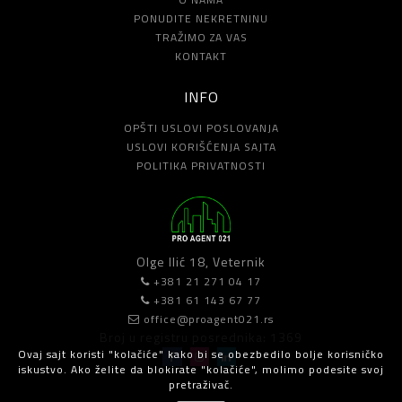
PONUDITE NEKRETNINU
TRAŽIMO ZA VAS
KONTAKT
INFO
OPŠTI USLOVI POSLOVANJA
USLOVI KORIŠĆENJA SAJTA
POLITIKA PRIVATNOSTI
Olge Ilić 18, Veternik
+381 21 271 04 17
+381 61 143 67 77
office@proagent021.rs
Broj u registru posrednika: 1369
Ovaj sajt koristi "kolačiće" kako bi se obezbedilo bolje korisničko
iskustvo. Ako želite da blokirate "kolačiće", molimo podesite svoj
pretraživač.