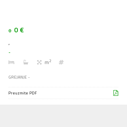
0 €
0
,
-
2
m
GREJANJE -
Preuzmite PDF