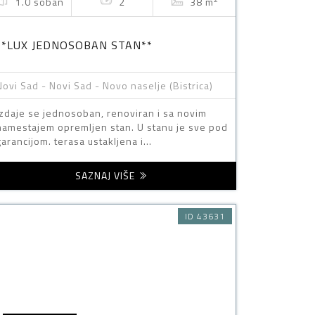
1.0 soban
2
38 m
**LUX JEDNOSOBAN STAN**
Novi Sad - Novi Sad - Novo naselje (Bistrica)
Izdaje se jednosoban, renoviran i sa novim
namestajem opremljen stan. U stanu je sve pod
garancijom. terasa ustakljena i...
SAZNAJ VIŠE
ID 43631