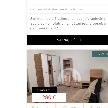
Zlatibor - Okolno mesto - Potoci
U mirnom delu Zlatibora, u naselju Vranjevina,
izdaje se kompletno namešten jednoiposoban
stan površine 32...
SAZNAJ VIŠE
ID 4296
IZDAVANJE
280 €
2