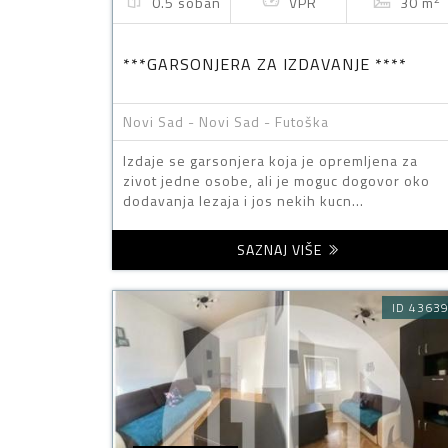
0.5 soban
VPR
30 m
***GARSONJERA ZA IZDAVANJE ****
Novi Sad - Novi Sad - Futoška
Izdaje se garsonjera koja je opremljena za
zivot jedne osobe, ali je moguc dogovor oko
dodavanja lezaja i jos nekih kucn...
SAZNAJ VIŠE
ID 4363