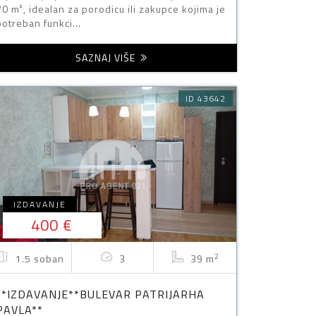
70 m², idealan za porodicu ili zakupce kojima je
potreban funkci...
SAZNAJ VIŠE
ID 43642
IZDAVANJE
400 €
2
1.5 soban
3
39 m
**IZDAVANJE**BULEVAR PATRIJARHA
PAVLA**