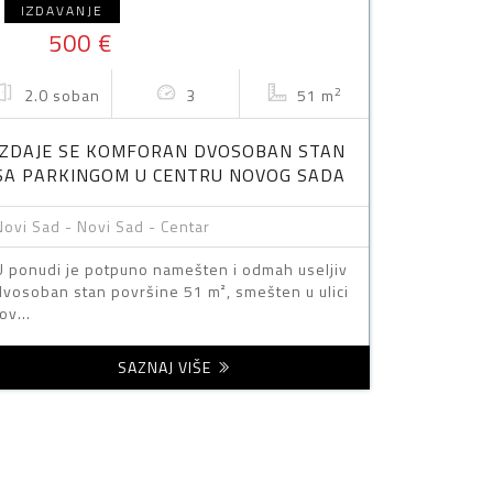
IZDAVANJE
500 €
2
2.0 soban
3
51 m
IZDAJE SE KOMFORAN DVOSOBAN STAN
SA PARKINGOM U CENTRU NOVOG SADA
Novi Sad - Novi Sad - Centar
U ponudi je potpuno namešten i odmah useljiv
dvosoban stan površine 51 m², smešten u ulici
ov...
SAZNAJ VIŠE