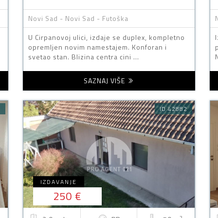
Novi Sad - Novi Sad - Futoška
U Cirpanovoj ulici, izdaje se duplex, kompletno
opremljen novim namestajem. Konforan i
svetao stan. Blizina centra cini ...
SAZNAJ VIŠE
1
ID 42882
IZDAVANJE
250 €
2