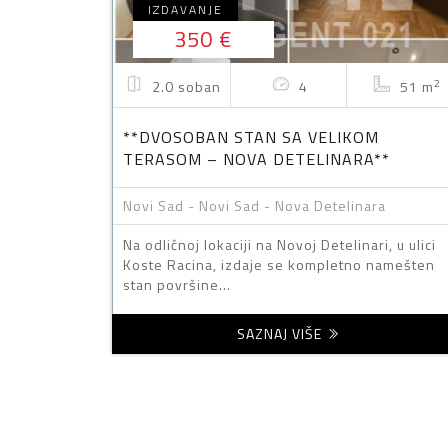
IZDAVANJE
350 €
2
2.0 soban
4
51 m
**DVOSOBAN STAN SA VELIKOM
TERASOM – NOVA DETELINARA**
Novi Sad - Novi Sad - Nova Detelinara
Na odličnoj lokaciji na Novoj Detelinari, u ulici
Koste Racina, izdaje se kompletno namešten
stan površine...
SAZNAJ VIŠE