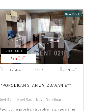
ID 43651
IZDAVANJE
550 €
2
3.0 soban
4
70 m
**PORODICAN STAN ZA IZDAVANJE**
Novi Sad - Novi Sad - Nova Detelinara
U ponudi je prostran trosoban stan površine