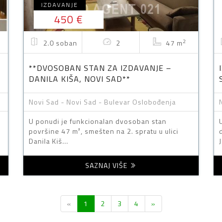
IZDAVANJE
450 €
2
2.0 soban
2
47 m
**DVOSOBAN STAN ZA IZDAVANJE –
DANILA KIŠA, NOVI SAD**
Novi Sad - Novi Sad - Bulevar Oslobođenja
U ponudi je funkcionalan dvosoban stan
površine 47 m², smešten na 2. spratu u ulici
Danila Kiš...
J
SAZNAJ VIŠE
Previous
Next
«
1
2
3
4
»