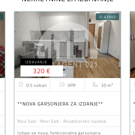
7
ID 43640
IZDAVANJE
320 €
2
0.5 soban
VPR
30 m
**NOVA GARSONJERA ZA IZDANJE**
Novi Sad - Novi Sad - Avijatičarsko naselje
a
Izdaje se nova, funkcionalna garsonjera