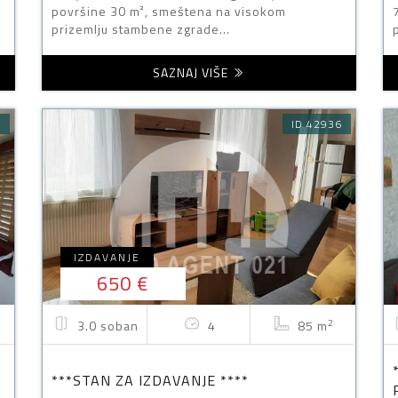
površine 30 m², smeštena na visokom
prizemlju stambene zgrade...
SAZNAJ VIŠE
0
ID 42936
IZDAVANJE
650 €
2
3.0 soban
4
85 m
***STAN ZA IZDAVANJE ****