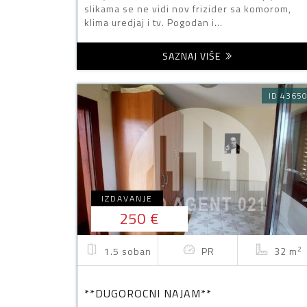
slikama se ne vidi nov frizider sa komorom,
klima uredjaj i tv. Pogodan i...
SAZNAJ VIŠE
ID 4365
IZDAVANJE
250 €
2
1.5 soban
PR
32 m
**DUGOROCNI NAJAM**