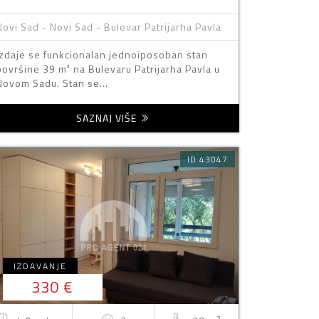
Novi Sad - Novi Sad - Bulevar Patrijarha Pavla
Izdaje se funkcionalan jednoiposoban stan
površine 39 m² na Bulevaru Patrijarha Pavla u
Novom Sadu. Stan se...
SAZNAJ VIŠE
ID 43047
IZDAVANJE
330 €
2