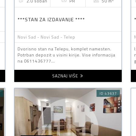
2.0 soban
PR
50 m
***STAN ZA IZDAVANJE ****
Novi Sad - Novi Sad - Telep
Dvorisno stan na Telepu, komplet namesten.
Potrban depozit u visini kirije. Vise informacija
na 0611436777...
SAZNAJ VIŠE
9
ID 43637