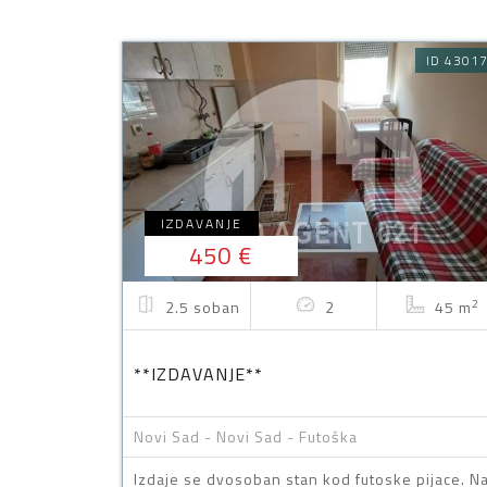
ID 4301
IZDAVANJE
450 €
2
2.5 soban
2
45 m
**IZDAVANJE**
Novi Sad - Novi Sad - Futoška
Izdaje se dvosoban stan kod futoske pijace. N