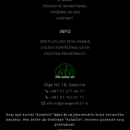
PONUDITE NEKRETNINU
TRAŽIMO ZA VAS
KONTAKT
INFO
OPŠTI USLOVI POSLOVANJA
USLOVI KORIŠĆENJA SAJTA
POLITIKA PRIVATNOSTI
Olge Ilić 18, Veternik
+381 21 271 04 17
+381 61 143 67 77
office@proagent021.rs
Broj u registru posrednika: 1369
Ovaj sajt koristi "kolačiće" kako bi se obezbedilo bolje korisničko
iskustvo. Ako želite da blokirate "kolačiće", molimo podesite svoj
pretraživač.