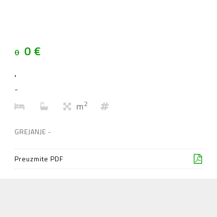
0 €
0
,
-
2
m
GREJANJE -
Preuzmite PDF